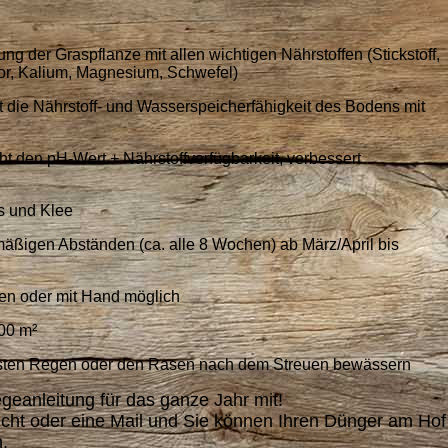
ng der Graspflanze mit allen wichtigen Nährstoffen (Stickstoff,
r, Kalium, Magnesium, Schwefel)
ht die Nährstoff- und Wasserspeicherfähigkeit des Bodens mit
ht den pH-Wert + Nährstoffverfügbarkeit, verbessert
os und Klee
mäßigen Abständen (ca. alle 8 Wochen) ab März/April bis
en oder mit Hand möglich
500 m²
sten Regen oder den Rasen nach dem Streuen bewässern
geanleitung für das ganze Jahr mit!
cht oder eine Mail und Sie können Ihren Dünger am Hof
.