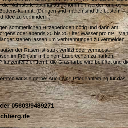
die Nährstoffe optimal aufgenommen werden und es
s Bodens kommt. (Düngen und mähen sind die besten
 Klee zu verhindern.)
ngen sommerlichen Hitzeperioden nötig und dann am
orgens oder abends 20 bis 25 Liter Wasser pro m². Ma
länger stehen lassen um Verbrennungen zu vermeiden.
, außer der Rasen ist stark verfilzt oder vermoost.
asen im Frühjahr mit einem Laubrechen zu harken.
anzenteile entfernt, die Grasnarbe wird belüftet und di
raten wir Sie gerne! Auch eine Pflegeanleitung für das
.
oder 05603/9489271
rchberg.de