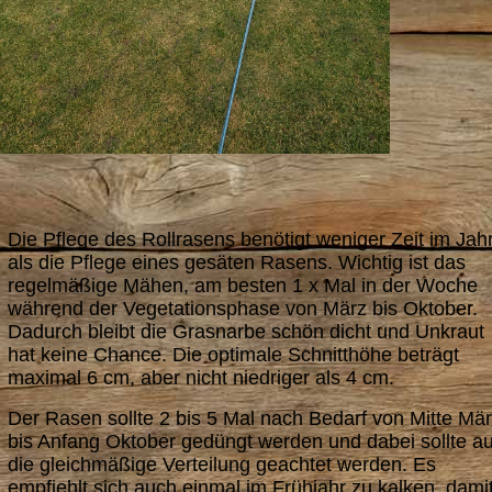
Die Pflege des Rollrasens benötigt weniger Zeit im Jah
als die Pflege eines gesäten Rasens. Wichtig ist das
regelmäßige Mähen, am besten 1 x Mal in der Woche
während der Vegetationsphase von März bis Oktober.
Dadurch bleibt die Grasnarbe schön dicht und Unkraut
hat keine Chance. Die optimale Schnitthöhe beträgt
maximal 6 cm, aber nicht niedriger als 4 cm.
Der Rasen sollte 2 bis 5 Mal nach Bedarf von Mitte Mä
bis Anfang Oktober gedüngt werden und dabei sollte au
die gleichmäßige Verteilung geachtet werden. Es
empfiehlt sich auch einmal im Frühjahr zu kalken, dami