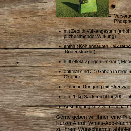
Versorgu
Phospho
mit Zeolith Vulkangestein (erhö
pilzhemmender Wirkung)
enthält Kohlensauren Kalk (erhö
Bodenstruktur)
hilft effektiv gegen Unkraut, Mo
optimal sind 3-5 Gaben in regel
Oktober
einfache Düngung mit Streuwag
ein 20 kg Sack reicht für 200 – 
Ausbringung kurz vor dem näch
Gerne geben wir Ihnen eine Pfle
Kurzer Anruf, Whats-App-Nachri
zu Ihrem Wunschtermin abholen