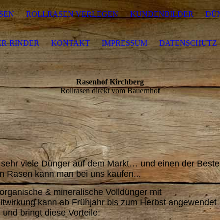
SEN
ROLLRASEN VERLEGEN
KUNDENBILDER
DÜ
R-RINDER
KONTAKT
IMPRESSUM
DATENSCHUTZ
Rasenhof Kirchberg
Rollrasen direkt vom Bauernho
f
t sehr viele Dünger auf dem Markt… und einen der Best
en Rasen kann man bei uns kaufen...
organische & mineralische Volldünger mit
itwirkung kann ab Frühjahr bis zum Herbst angewendet
und bringt diese Vorteile: