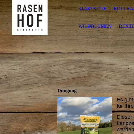
STARTSEITE
ROLLRA
WILDBLUMEN
DEXTE
Düngung
Es gib
für Ihr
Dieser 
Langze
werden 