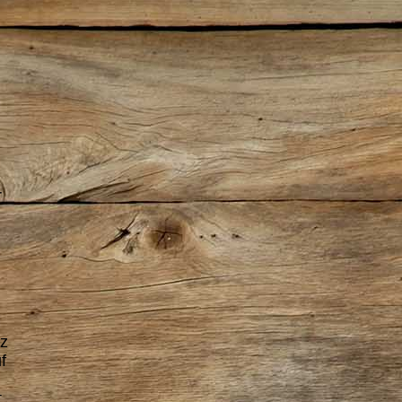
r
rz
f
t