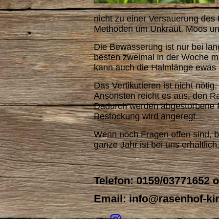
nicht zu einer Versauerung de
Methoden um Unkraut, Moos und
Die Bewässerung ist nur bei la
besten zweimal in der Woche m
kann auch die Halmlänge ewas 
Das Vertikutieren ist nicht nötig
Ansonsten reicht es aus, den R
Dadurch werden abgestorbene Pfl
Bestockung wird angeregt.
Wenn noch Fragen offen sind, be
ganze Jahr ist bei uns erhältlich
Telefon: 0159/03771652 
Email: info@rasenhof-ki